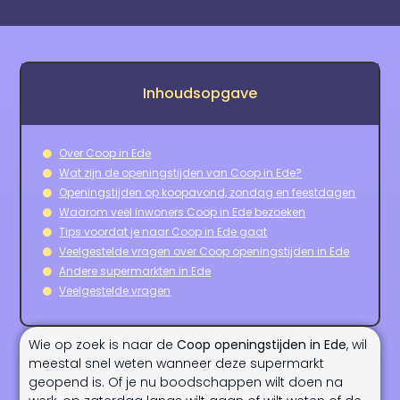
Inhoudsopgave
Over Coop in Ede
Wat zijn de openingstijden van Coop in Ede?
Openingstijden op koopavond, zondag en feestdagen
Waarom veel inwoners Coop in Ede bezoeken
Tips voordat je naar Coop in Ede gaat
Veelgestelde vragen over Coop openingstijden in Ede
Andere supermarkten in Ede
Veelgestelde vragen
Wie op zoek is naar de
Coop openingstijden in Ede
, wil
meestal snel weten wanneer deze supermarkt
geopend is. Of je nu boodschappen wilt doen na