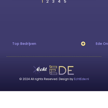
1
2
3
4
5
Top Bedrijven
Ede O
© 2024 All rights Reserved. Design by
EchtEde.nl