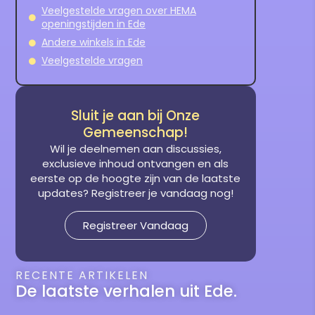
Veelgestelde vragen over HEMA
openingstijden in Ede
Andere winkels in Ede
Veelgestelde vragen
Sluit je aan bij Onze
Gemeenschap!
Wil je deelnemen aan discussies,
exclusieve inhoud ontvangen en als
eerste op de hoogte zijn van de laatste
updates? Registreer je vandaag nog!
Registreer Vandaag
RECENTE ARTIKELEN
De laatste verhalen uit Ede.