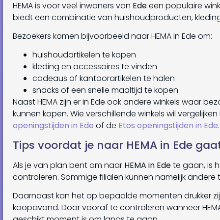
HEMA is voor veel inwoners van
Ede
een populaire wink
biedt een combinatie van huishoudproducten, kleding
Bezoekers komen bijvoorbeeld naar HEMA in Ede om:
huishoudartikelen te kopen
kleding en accessoires te vinden
cadeaus of kantoorartikelen te halen
snacks of een snelle maaltijd te kopen
Naast HEMA zijn er in Ede ook andere winkels waar be
kunnen kopen. Wie verschillende winkels wil vergelijken
openingstijden in Ede
of de
Etos openingstijden in Ede
.
Tips voordat je naar HEMA in Ede gaa
Als je van plan bent om naar
HEMA in Ede
te gaan, is 
controleren. Sommige filialen kunnen namelijk andere 
Daarnaast kan het op bepaalde momenten drukker zijn 
koopavond. Door vooraf te controleren wanneer HEMA
geschikt moment is om langs te gaan.