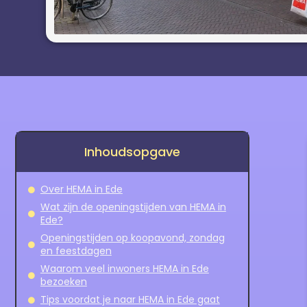
Inhoudsopgave
Over HEMA in Ede
Wat zijn de openingstijden van HEMA in
Ede?
Openingstijden op koopavond, zondag
en feestdagen
Waarom veel inwoners HEMA in Ede
bezoeken
Tips voordat je naar HEMA in Ede gaat