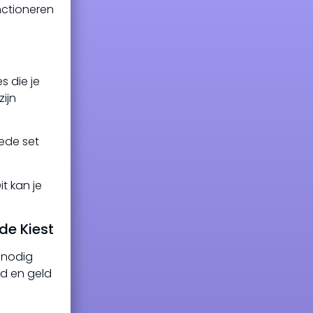
unctioneren
s die je
zijn
oede set
t kan je
de Kiest
 nodig
jd en geld