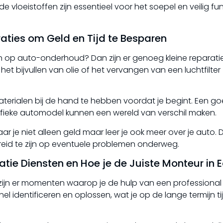
e vloeistoffen zijn essentieel voor het soepel en veilig f
raties om Geld en Tijd te Besparen
n op auto-onderhoud? Dan zijn er genoeg kleine reparatie
het bijvullen van olie of het vervangen van een luchtfilter 
aterialen bij de hand te hebben voordat je begint. Een g
fieke automodel kunnen een wereld van verschil maken.
r je niet alleen geld maar leer je ook meer over je auto. Di
reid te zijn op eventuele problemen onderweg.
tie Diensten en Hoe je de Juiste Monteur in E
 zijn er momenten waarop je de hulp van een professional
 identificeren en oplossen, wat je op de lange termijn ti