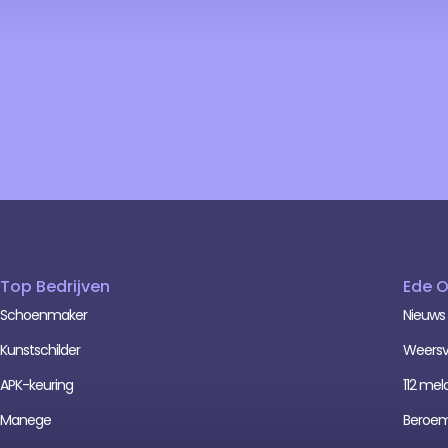
Top Bedrijven
Ede 
Schoenmaker
Nieuws
Kunstschilder
Weersv
APK-keuring
112 mel
Manege
Beroe