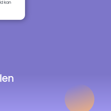
ld kan
len