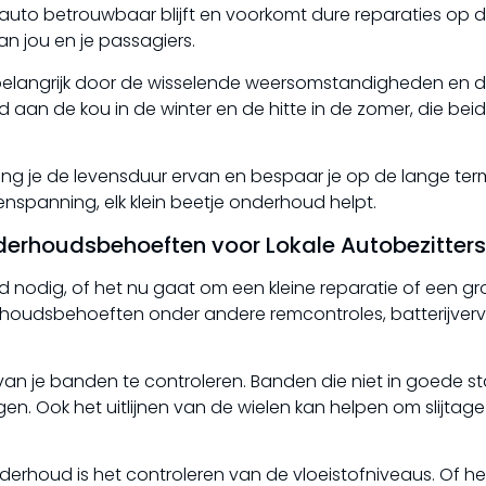
auto betrouwbaar blijft en voorkomt dure reparaties op 
an jou en je passagiers.
 belangrijk door de wisselende weersomstandigheden en 
n de kou in de winter en de hitte in de zomer, die beid
ng je de levensduur ervan en bespaar je op de lange term
nspanning, elk klein beetje onderhoud helpt.
erhoudsbehoeften voor Lokale Autobezitters
odig, of het nu gaat om een kleine reparatie of een gro
rhoudsbehoeften onder andere remcontroles, batterijver
an je banden te controleren. Banden die niet in goede sta
en. Ook het uitlijnen van de wielen kan helpen om slijtage
houd is het controleren van de vloeistofniveaus. Of he