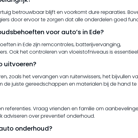
tuig betrouwbaar blijft en voorkomt dure reparaties. Bo
agiers door ervoor te zorgen dat alle onderdelen goed fun
udsbehoeften voor auto’s in Ede?
en in Ede zijn remcontroles, batterijvervanging,
s. Ook het controleren van vloeistofniveaus is essentieel
to uitvoeren?
oeren, zoals het vervangen van ruitenwissers, het bijvullen va
k om de juiste gereedschappen en materialen bij de hand t
referenties. Vraag vrienden en familie om aanbevelinge
ok adviseren over preventief onderhoud.
l auto onderhoud?