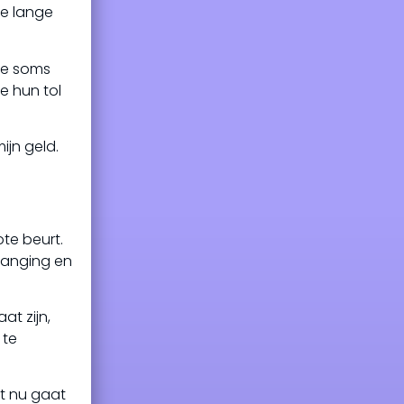
de lange
de soms
e hun tol
ijn geld.
te beurt.
vanging en
at zijn,
 te
t nu gaat