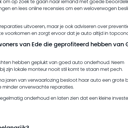
ngrijk om op zoek te gaan naar iemand met goede beoordel
ingen en lees online recensies om een weloverwogen besli
eparaties uitvoeren, maar je ook adviseren over preventi
voorkomen en zorgt ervoor dat je auto altijd in topconditi
woners van Ede die geprofiteerd hebben van
vruchten hebben geplukt van goed auto onderhoud. Neem
ij zijn lokale monteur nooit stil komt te staan met pech.
na jaren van verwaarlozing besloot haar auto een grote b
ze minder onverwachte reparaties.
elmatig onderhoud en laten zien dat een kleine investeri
elangrijk?