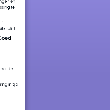
ingen en
ssing te
ef
e blijft.
 Goed
eurt te
ng in tijd