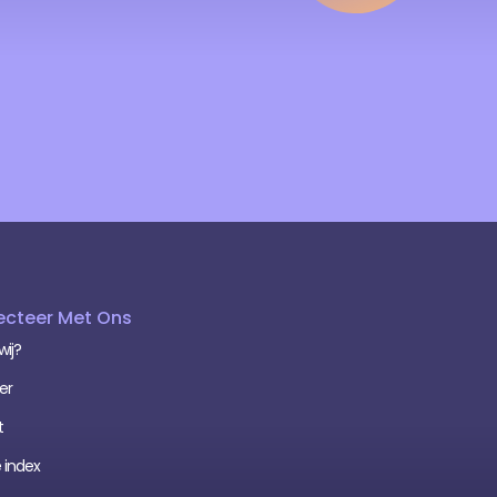
cteer Met Ons
wij?
er
t
 index