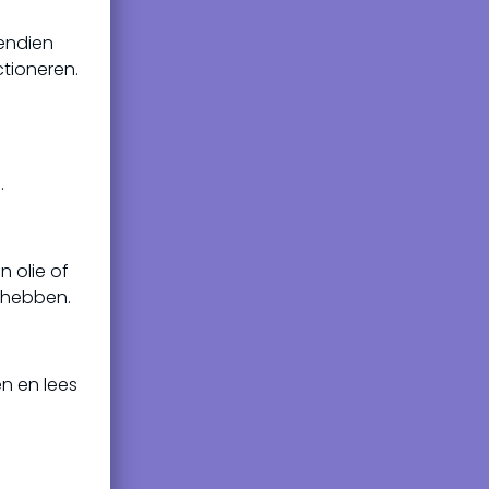
vendien
ctioneren.
.
n olie of
e hebben.
n en lees