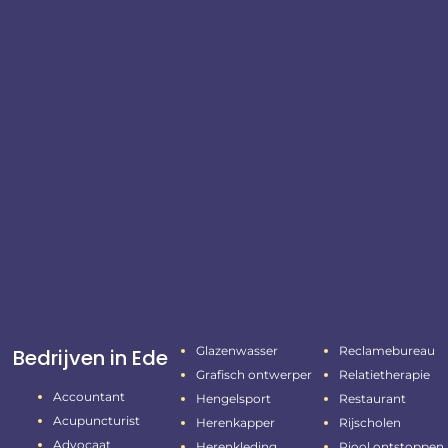
Glazenwasser
Reclamebureau
Bedrijven in Ede
Grafisch ontwerper
Relatietherapie
Accountant
Hengelsport
Restaurant
Acupuncturist
Herenkapper
Rijscholen
Advocaat
Herenkleding
Riool ontstoppen