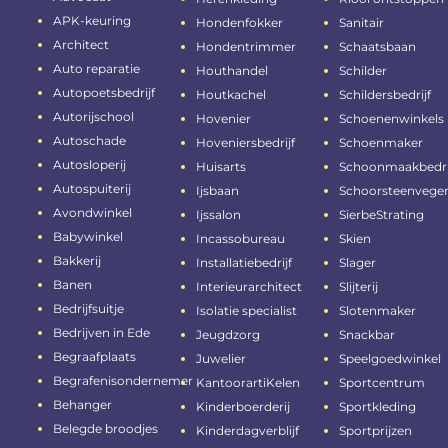
APK-keuring
Hondenfokker
Sanitair
Architect
Hondentrimmer
Schaatsbaan
Auto reparatie
Houthandel
Schilder
Autopoetsbedrijf
Houtkachel
Schildersbedrijf
Autorijschool
Hovenier
Schoenenwinkels
Autoschade
Hoveniersbedrijf
Schoenmaker
Autosloperij
Huisarts
Schoonmaakbedri
Autospuiterij
Ijsbaan
Schoorsteenvege
Avondwinkel
Ijssalon
SierbeStrating
Babywinkel
Incassobureau
Skien
Bakkerij
Installatiebedrijf
Slager
Banen
Interieurarchitect
Slijterij
Bedrijfsuitje
Isolatie specialist
Slotenmaker
Bedrijven in Ede
Jeugdzorg
Snackbar
Begraafplaats
Juwelier
Speelgoedwinkel
Begrafenisondernemer
KantoorartiKelen
Sportcentrum
Behanger
Kinderboerderij
Sportkleding
Belegde broodjes
Kinderdagverblijf
Sportprijzen