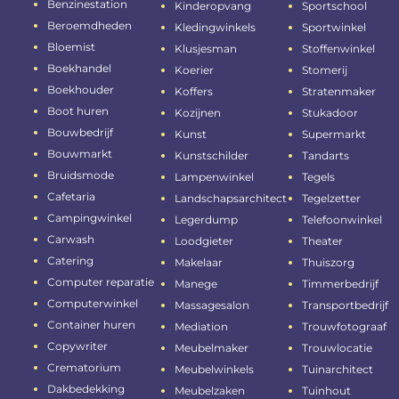
Benzinestation
Kinderopvang
Sportschool
Beroemdheden
Kledingwinkels
Sportwinkel
Bloemist
Klusjesman
Stoffenwinkel
Boekhandel
Koerier
Stomerij
Boekhouder
Koffers
Stratenmaker
Boot huren
Kozijnen
Stukadoor
Bouwbedrijf
Kunst
Supermarkt
Bouwmarkt
Kunstschilder
Tandarts
Bruidsmode
Lampenwinkel
Tegels
Cafetaria
Landschapsarchitect
Tegelzetter
Campingwinkel
Legerdump
Telefoonwinkel
Carwash
Loodgieter
Theater
Catering
Makelaar
Thuiszorg
Computer reparatie
Manege
Timmerbedrijf
Computerwinkel
Massagesalon
Transportbedrijf
Container huren
Mediation
Trouwfotograaf
Copywriter
Meubelmaker
Trouwlocatie
Crematorium
Meubelwinkels
Tuinarchitect
Dakbedekking
Meubelzaken
Tuinhout