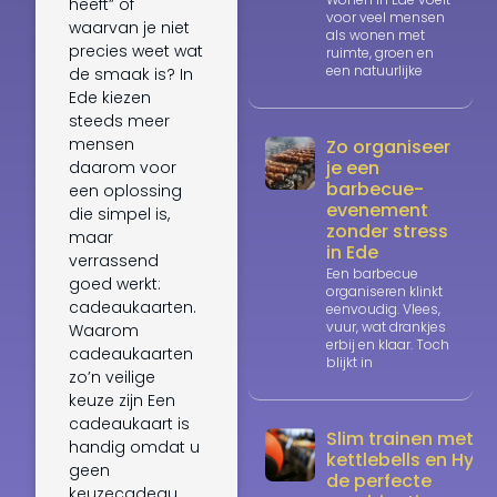
heeft” of
voor veel mensen
waarvan je niet
als wonen met
precies weet wat
ruimte, groen en
een natuurlijke
de smaak is? In
Ede kiezen
steeds meer
mensen
Zo organiseer
je een
daarom voor
barbecue-
een oplossing
evenement
die simpel is,
zonder stress
maar
in Ede
verrassend
Een barbecue
goed werkt:
organiseren klinkt
cadeaukaarten.
eenvoudig. Vlees,
vuur, wat drankjes
Waarom
erbij en klaar. Toch
cadeaukaarten
blijkt in
zo’n veilige
keuze zijn Een
cadeaukaart is
Slim trainen met
handig omdat u
kettlebells en Hyrox
geen
de perfecte
keuzecadeau