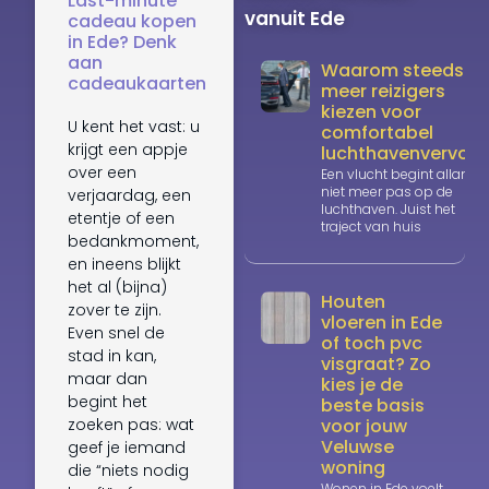
Last-minute
vanuit Ede
cadeau kopen
in Ede? Denk
aan
Waarom steeds
cadeaukaarten
meer reizigers
kiezen voor
U kent het vast: u
comfortabel
krijgt een appje
luchthavenvervoer
over een
Een vlucht begint allang
niet meer pas op de
verjaardag, een
luchthaven. Juist het
etentje of een
traject van huis
bedankmoment,
en ineens blijkt
het al (bijna)
Houten
zover te zijn.
vloeren in Ede
Even snel de
of toch pvc
stad in kan,
visgraat? Zo
maar dan
kies je de
begint het
beste basis
voor jouw
zoeken pas: wat
Veluwse
geef je iemand
woning
die “niets nodig
Wonen in Ede voelt