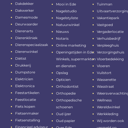
Dakdekker
Mooi in Ede
Tuinman
Dakwerker
Nagelstudio
Uitvaartverzorgin
Damesmode
Nagelstyliste
Vakantiepark
Deurwaarder
Natuurwinkel
Vastgoed
Dierenarts
Nieuws
Vergaderlocatie
Dierenkliniek
Notaris
Verhuisbedrijf
Dierenspeciaalzaak
Online marketing
Verpleeghuis
Dierenwinkel
Openingstijden in Ede:
Verzorgingshuis
Diëtist
Winkels, supermarkten
Vloerbedekking
Drukkerij
en diensten
Vloeren
Dumpstore
Opslag
Vuilstort
Elektricien
Opticien
Wasserette
Elektronica
Orthodontist
Wasstraat
Feestartikelen
Orthopedie
Weersverwachtin
Feestlocatie
Orthopedische
Wellness
Fiets kopen
schoenen
Wereldwinkel
Fietsenmaker
Oud ijzer
Werkkleding
Fietsenstalling
Oud papier
Wij worden ook
Financieel adviseur
Over Ede
vermeld op