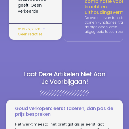
combinatie voor
geeft. Geen
kracht en
verkeerde
uithoudingsvermo
De evolutie van functione
trainen Functioneel traine
de afgelopen jaren
mei 26, 2026
uitgegroeid tot een essent
Geen reacties
Laat Deze Artikelen Niet Aan
Je Voorbijgaan!
Goud verkopen: eerst taxeren, dan pas de
prijs bespreken
Het werkt meestal het prettigst als je eerst laat