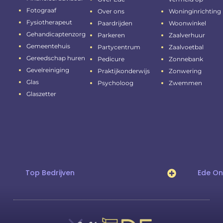
Fotograaf
Over ons
Woninginrichting
Fysiotherapeut
Paardrijden
Woonwinkel
Gehandicaptenzorg
Parkeren
Zaalverhuur
Gemeentehuis
Partycentrum
Zaalvoetbal
Gereedschap huren
Pedicure
Zonnebank
Gevelreiniging
Praktijkonderwijs
Zonwering
Glas
Psycholoog
Zwemmen
Glaszetter
Top Bedrijven
Ede O