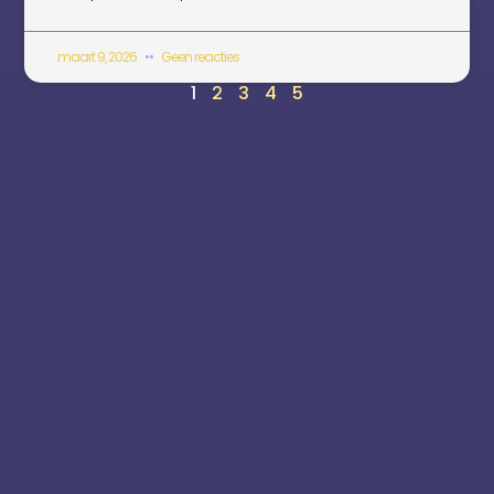
maart 9, 2026
Geen reacties
1
2
3
4
5