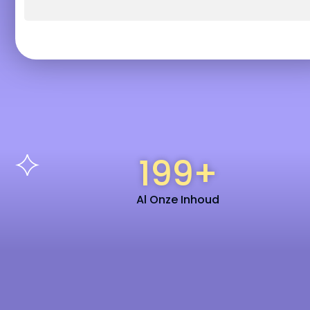
199
+
Al Onze Inhoud