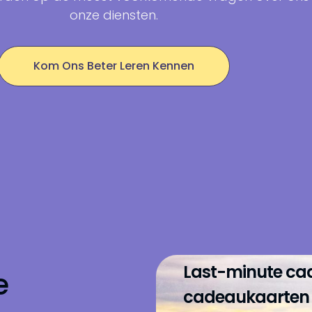
onze diensten.
Kom Ons Beter Leren Kennen
Last-minute ca
e
cadeaukaarten