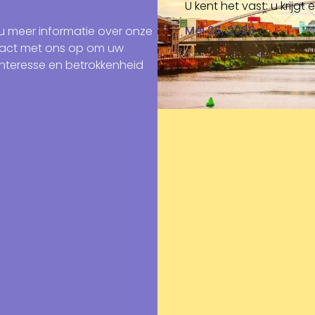
U kent het vast: u krijg
Mei 26, 2026
u meer informatie over onze
act met ons op om uw
nteresse en betrokkenheid