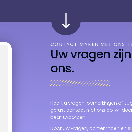
CONTACT MAKEN MET ONS T
Uw vragen zijn
ons.
Heeft u vragen, opmerkingen of sugg
gerust contact met ons op, wij doe
beantwoorden.
Door uw vragen, opmerkingen en sug