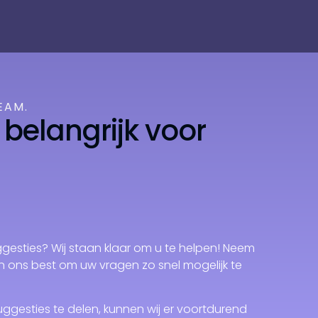
EAM.
 belangrijk voor
esties? Wij staan ​​klaar om u te helpen! Neem
n ons best om uw vragen zo snel mogelijk te
gesties te delen, kunnen wij er voortdurend