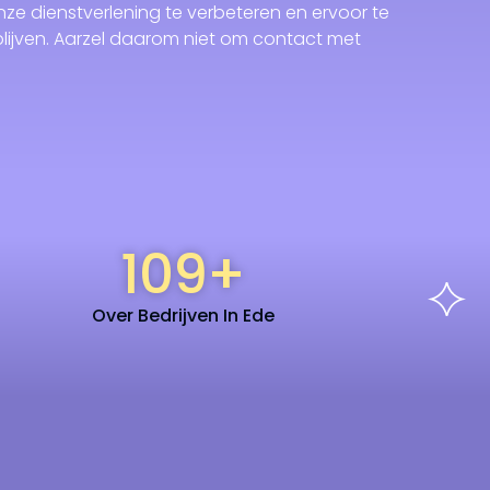
ze dienstverlening te verbeteren en ervoor te
lijven. Aarzel daarom niet om contact met
109
+
Over Bedrijven In Ede