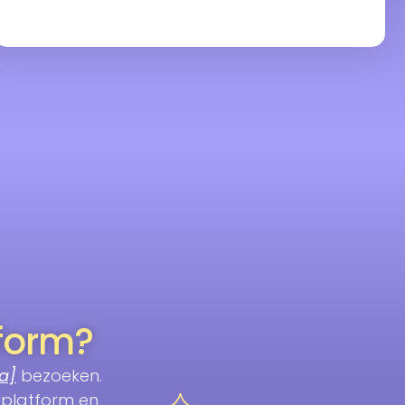
tform?
a]
bezoeken.
 platform en