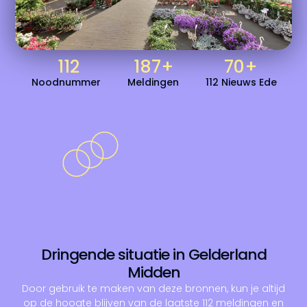
112
187
+
70
+
Noodnummer
Meldingen
112 Nieuws Ede
Dringende situatie in Gelderland
Midden
Door gebruik te maken van deze bronnen, kun je altijd
op de hoogte blijven van de laatste 112 meldingen en