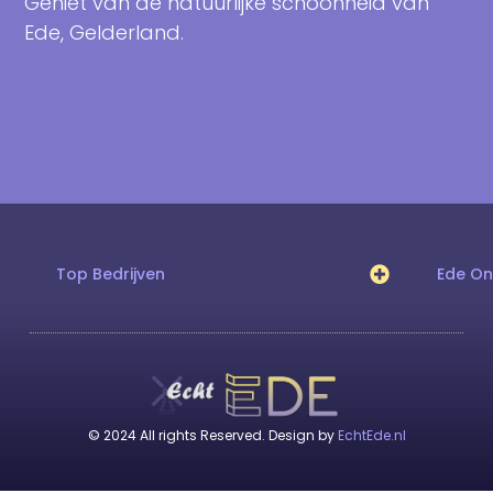
Geniet van de natuurlijke schoonheid van
Ede, Gelderland.
Top Bedrijven
Ede O
© 2024 All rights Reserved. Design by
EchtEde.nl