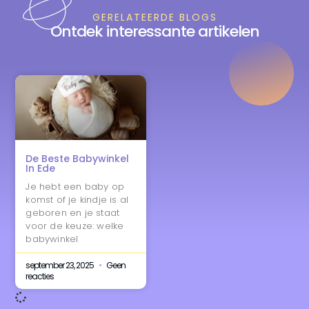
GERELATEERDE BLOGS
Ontdek interessante artikelen
De Beste Babywinkel
In Ede
Je hebt een baby op
komst of je kindje is al
geboren en je staat
voor de keuze: welke
babywinkel
september 23, 2025
Geen
reacties