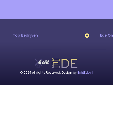
Top Bedrijven
Ede O
© 2024 All rights Reserved. Design by
EchtEde.nl