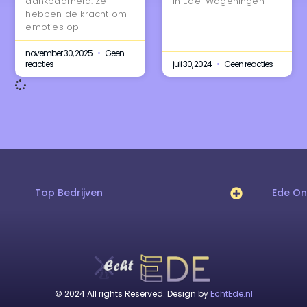
dankbaarheid. Ze
in Ede-Wageningen
hebben de kracht om
emoties op
november 30, 2025
Geen
reacties
juli 30, 2024
Geen reacties
Top Bedrijven
Ede O
© 2024 All rights Reserved. Design by
EchtEde.nl