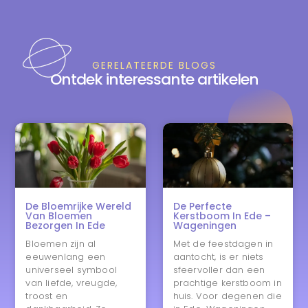
GERELATEERDE BLOGS
Ontdek interessante artikelen
De Bloemrijke Wereld
De Perfecte
Van Bloemen
Kerstboom In Ede –
Bezorgen In Ede
Wageningen
Bloemen zijn al
Met de feestdagen in
eeuwenlang een
aantocht, is er niets
universeel symbool
sfeervoller dan een
van liefde, vreugde,
prachtige kerstboom in
troost en
huis. Voor degenen die