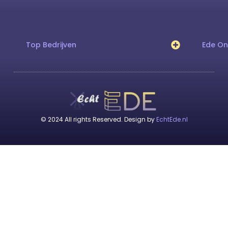
Top Bedrijven
Ede O
© 2024 All rights Reserved. Design by
EchtEde.nl