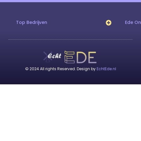
Top Bedrijven
Ede O
© 2024 All rights Reserved. Design by
EchtEde.nl