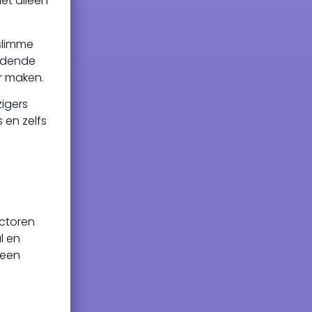
et alleen
 slimme
ijdende
er maken.
zigers
 en zelfs
actoren
l en
 een