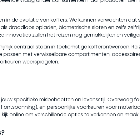
roeiende vraag onder consumenten naar producten die ni
len in de evolutie van koffers. We kunnen verwachten dat
ls draadloos opladen, biometrische sloten en zelfs zelfr
 innovaties zullen het reizen nog gemakkelijker en veilig
hijnlijk centraal staan in toekomstige kofferontwerpen. Rei
te passen met verwisselbare compartimenten, accessoires
orkeuren weerspiegelen.
 jouw specifieke reisbehoeften en levensstijl. Overweeg f
jk of ontspanning), en persoonlijke voorkeuren voor materiaa
of kijk online om verschillende opties te verkennen en maak
s?