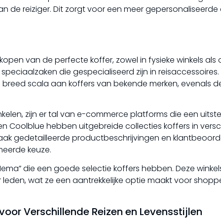
n de reiziger. Dit zorgt voor een meer gepersonaliseerde
pen van de perfecte koffer, zowel in fysieke winkels als o
speciaalzaken die gespecialiseerd zijn in reisaccessoires.
en breed scala aan koffers van bekende merken, evenals d
elen, zijn er tal van e-commerce platforms die een uits
en Coolblue hebben uitgebreide collecties koffers in versc
 vaak gedetailleerde productbeschrijvingen en klantbeoor
meerde keuze.
n “Hema” die een goede selectie koffers hebben. Deze winke
leden, wat ze een aantrekkelijke optie maakt voor shopp
 voor Verschillende Reizen en Levensstijlen