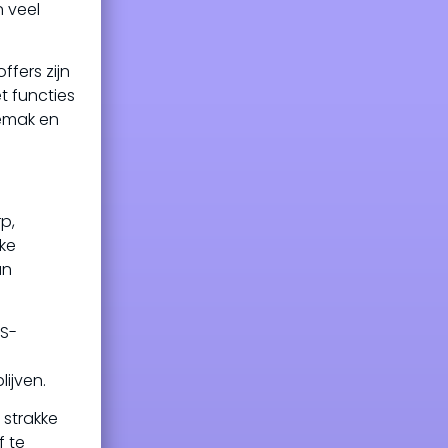
 veel
ffers zijn
t functies
gemak en
p,
jke
un
PS-
ijven.
 strakke
f te