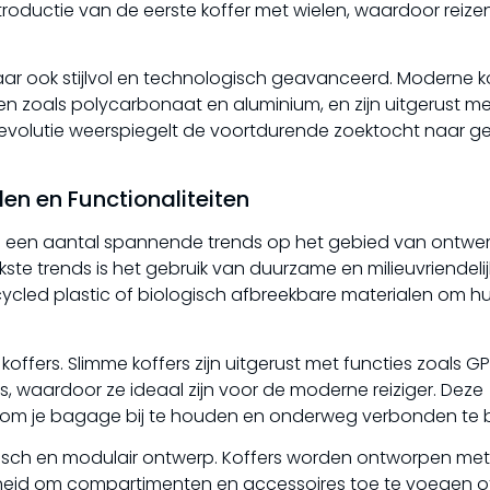
oductie van de eerste koffer met wielen, waardoor reizen
aar ook stijlvol en technologisch geavanceerd. Moderne ko
 zoals polycarbonaat en aluminium, en zijn uitgerust me
 evolutie weerspiegelt de voortdurende zoektocht naar 
len en Functionaliteiten
 zijn een aantal spannende trends op het gebied van ontwer
kste trends is het gebruik van duurzame en milieuvriendeli
ycled plastic of biologisch afbreekbare materialen om h
koffers. Slimme koffers zijn uitgerust met functies zoals G
 waardoor ze ideaal zijn voor de moderne reiziger. Deze
 om je bagage bij te houden en onderweg verbonden te bl
tisch en modulair ontwerp. Koffers worden ontworpen met
jkheid om compartimenten en accessoires toe te voegen o