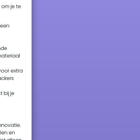
s om je te
 een
nde
materiaal
voor extra
ackers
 bij je
nnovatie.
alen en