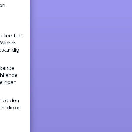
 en
nline. Een
 Winkels
eskundig
tekende
hillende
delingen
ls bieden
ers die op