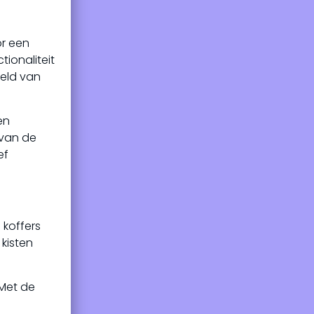
or een
tionaliteit
reld van
en
 van de
ef
 koffers
kisten
 Met de