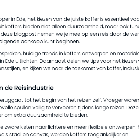
per in Ede, het kiezen van de juiste koffer is essentieel vo
eit koffers bieden niet alleen duurzaamheid, maar ook func
 In deze blogpost nemen we je mee op een reis door de we
 volgende aankoop kunt beginnen.
espreken, huidige trends in koffers ontwerpen en material
in Ede uitlichten. Daarnaast delen we tips voor het kiezen
ensstijlen, en kijken we naar de toekomst van koffer, inclusi
n de Reisindustrie
eruggaat tot het begin van het reizen zelf. Vroeger waren
le spullen veilig te vervoeren tijdens lange reizen. Deze 
er om extra duurzaamheid te bieden.
ze zware kisten naar lichtere en meer flexibele ontwerpen.
s staal en canvas, werden koffers toegankelijker en