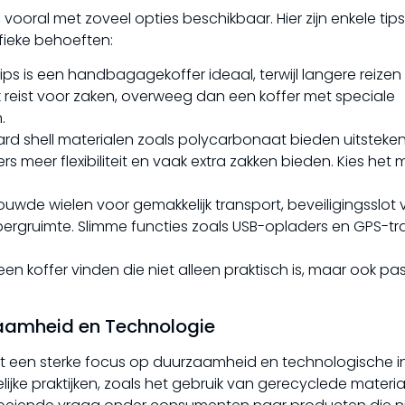
, vooral met zoveel opties beschikbaar. Hier zijn enkele tip
fieke behoeften:
ips is een handbagagekoffer ideaal, terwijl langere reizen
ak reist voor zaken, overweeg dan een koffer met speciale
.
ard shell materialen zoals polycarbonaat bieden uitsteke
rs meer flexibiliteit en vaak extra zakken bieden. Kies het 
uwde wielen voor gemakkelijk transport, beveiligingsslot 
pbergruimte. Slimme functies zoals USB-opladers en GPS-tr
 koffer vinden die niet alleen praktisch is, maar ook past
zaamheid en Technologie
met een sterke focus op duurzaamheid en technologische i
lijke praktijken, zoals het gebruik van gerecyclede materi