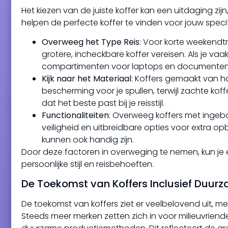
Het kiezen van de juiste koffer kan een uitdaging zijn
helpen de perfecte koffer te vinden voor jouw speci
Overweeg het Type Reis
: Voor korte weekendtr
grotere, incheckbare koffer vereisen. Als je va
compartimenten voor laptops en documenten
Kijk naar het Materiaal
: Koffers gemaakt van h
bescherming voor je spullen, terwijl zachte koffe
dat het beste past bij je reisstijl.
Functionaliteiten
: Overweeg koffers met ingebo
veiligheid en uitbreidbare opties voor extra o
kunnen ook handig zijn.
Door deze factoren in overweging te nemen, kun je een
persoonlijke stijl en reisbehoeften.
De Toekomst van Koffers Inclusief Duur
De toekomst van koffers ziet er veelbelovend uit, 
Steeds meer merken zetten zich in voor milieuvriende