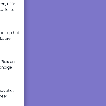
en, USB-
offer te
pact op het
ekbare
 “Reis en
handige
novaties
meer