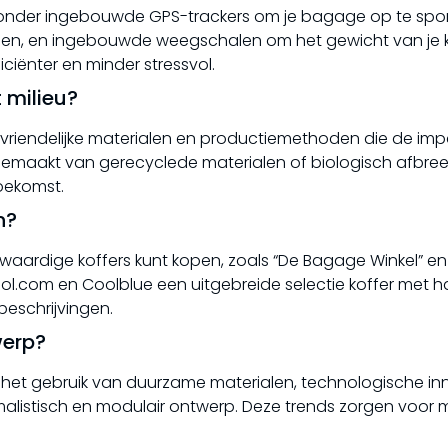
ronder ingebouwde GPS-trackers om je bagage op te spor
en, en ingebouwde weegschalen om het gewicht van je k
iciënter en minder stressvol.
 milieu?
uvriendelijke materialen en productiemethoden die de im
r gemaakt van gerecyclede materialen of biologisch afbre
oekomst.
n?
ogwaardige koffers kunt kopen, zoals “De Bagage Winkel” en
Bol.com en Coolblue een uitgebreide selectie koffer met 
eschrijvingen.
werp?
 het gebruik van duurzame materialen, technologische in
imalistisch en modulair ontwerp. Deze trends zorgen voor 