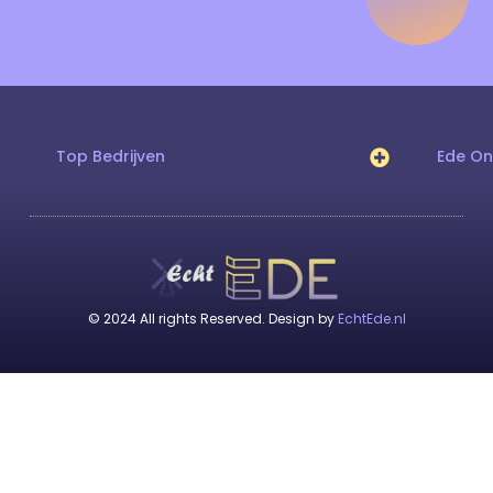
Top Bedrijven
Ede O
© 2024 All rights Reserved. Design by
EchtEde.nl