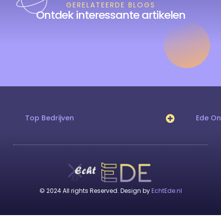
GERELATEERDE BLOGS
Ontdek interessante artikelen
Top Bedrijven
Ede O
© 2024 All rights Reserved. Design by
EchtEde.nl