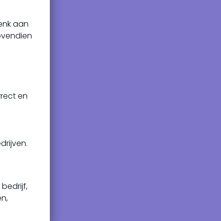
enk aan
Bovendien
rect en
drijven.
bedrijf,
en,