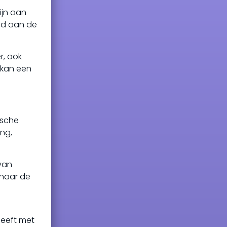
ijn aan
ld aan de
r, ook
 kan een
ische
ing,
 van
 naar de
heeft met