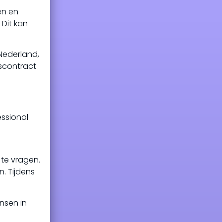
en en
 Dit kan
 Nederland,
kscontract
essional
 te vragen.
. Tijdens
nsen in