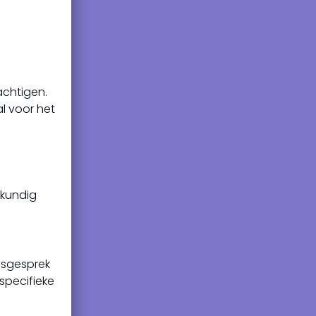
achtigen.
al voor het
skundig
gsgesprek
specifieke