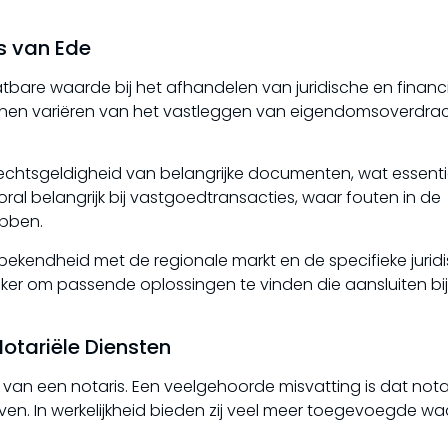
s van Ede
tbare waarde bij het afhandelen van juridische en financi
unnen variëren van het vastleggen van eigendomsoverdrac
rechtsgeldigheid van belangrijke documenten, wat essentie
ral belangrijk bij vastgoedtransacties, waar fouten in de
ebben.
bekendheid met de regionale markt en de specifieke jurid
ijker om passende oplossingen te vinden die aansluiten bi
otariële Diensten
n van een notaris. Een veelgehoorde misvatting is dat nota
en. In werkelijkheid bieden zij veel meer toegevoegde w