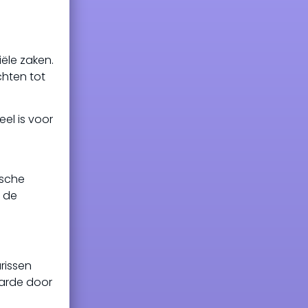
ële zaken.
hten tot
el is voor
ische
j de
rissen
aarde door