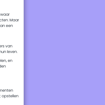
, waar
acten. Maar
van een
ers van
hun leven.
len, en
nden
cumenten
 opstellen