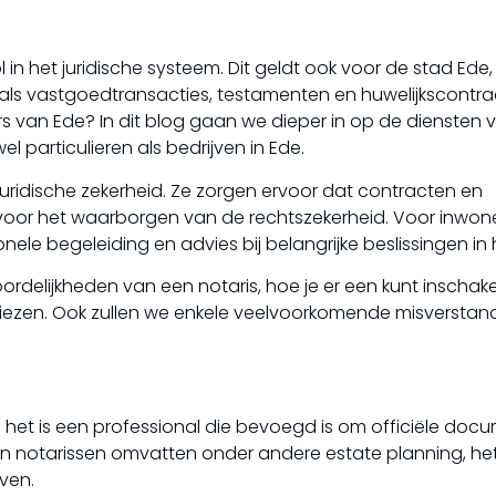
l in het juridische systeem. Dit geldt ook voor de stad Ede
zoals vastgoedtransacties, testamenten en huwelijkscontr
rs van Ede? In dit blog gaan we dieper in op de diensten 
 particulieren als bedrijven in Ede.
uridische zekerheid. Ze zorgen ervoor dat contracten en
s voor het waarborgen van de rechtszekerheid. Voor inwon
ele begeleiding en advies bij belangrijke beslissingen in 
oordelijkheden van een notaris, hoe je er een kunt inschake
e kiezen. Ook zullen we enkele veelvoorkomende misversta
r; het is een professional die bevoegd is om officiële do
een notarissen omvatten onder andere estate planning, het
ven.