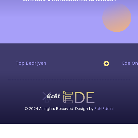
Top Bedrijven
Ede O
© 2024 All rights Reserved. Design by
EchtEde.nl