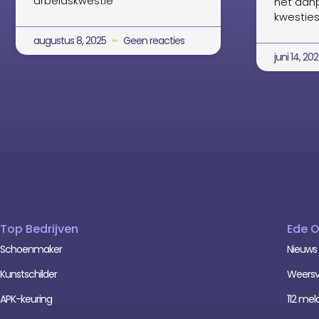
arbeidskwestie
het aanp
kwesties
augustus 8, 2025
Geen reacties
juni 14, 20
Top Bedrijven
Ede 
Schoenmaker
Nieuws
Kunstschilder
Weersv
APK-keuring
112 mel