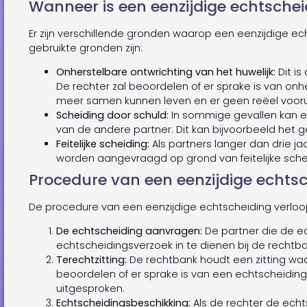
Wanneer is een eenzijdige echtschei
Er zijn verschillende gronden waarop een eenzijdige 
gebruikte gronden zijn:
Onherstelbare ontwrichting van het huwelijk:
Dit i
De rechter zal beoordelen of er sprake is van on
meer samen kunnen leven en er geen reëel voorui
Scheiding door schuld:
In sommige gevallen kan 
van de andere partner. Dit kan bijvoorbeeld het gev
Feitelijke scheiding:
Als partners langer dan drie j
worden aangevraagd op grond van feitelijke sche
Procedure van een eenzijdige echts
De procedure van een eenzijdige echtscheiding verloop
De echtscheiding aanvragen:
De partner die de ec
echtscheidingsverzoek in te dienen bij de rechtba
Terechtzitting:
De rechtbank houdt een zitting waa
beoordelen of er sprake is van een echtscheidin
uitgesproken.
Echtscheidingsbeschikking:
Als de rechter de echts