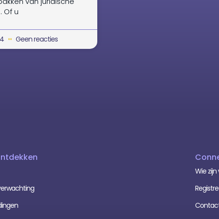
akken van juridische
. Of u
24
Geen reacties
Ontdekken
Conne
Wie zijn 
erwachting
Registre
dingen
Contac