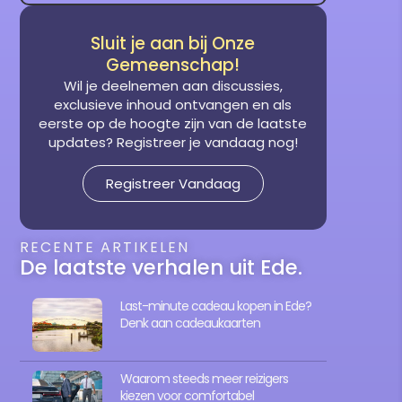
Sluit je aan bij Onze
Gemeenschap!
Wil je deelnemen aan discussies,
exclusieve inhoud ontvangen en als
eerste op de hoogte zijn van de laatste
updates? Registreer je vandaag nog!
Registreer Vandaag
RECENTE ARTIKELEN
De laatste verhalen uit Ede.
Last-minute cadeau kopen in Ede?
Denk aan cadeaukaarten
Waarom steeds meer reizigers
kiezen voor comfortabel