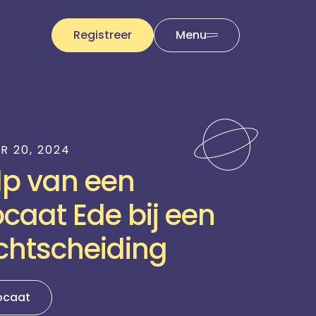
Registreer
Menu
R 20, 2024
lp van een
caat Ede bij een
echtscheiding
ocaat