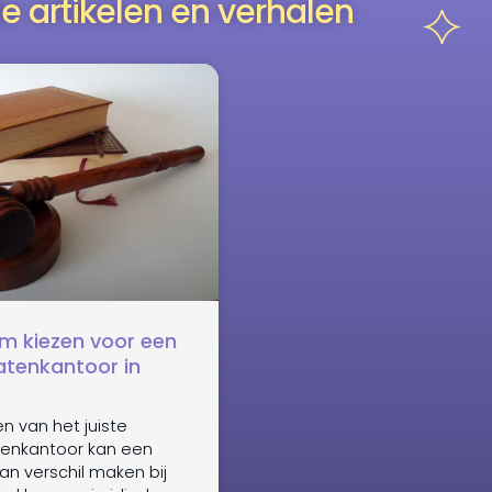
e artikelen en verhalen
 kiezen voor een
tenkantoor in
en van het juiste
enkantoor kan een
an verschil maken bij