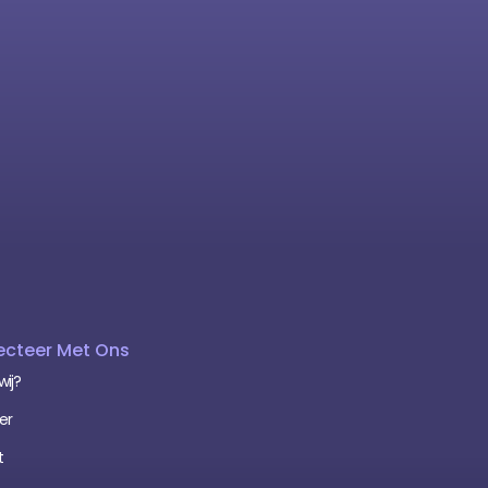
cteer Met Ons
wij?
er
t