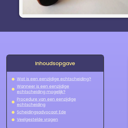
Inhoudsopgave
Wat is een eenzijdige echtscheiding?
Wanneer is een eenzijdige
echtscheiding mogelijk?
Procedure van een eenzijdige
echtscheiding
Scheidingsadvocaat Ede
Veelgestelde vragen