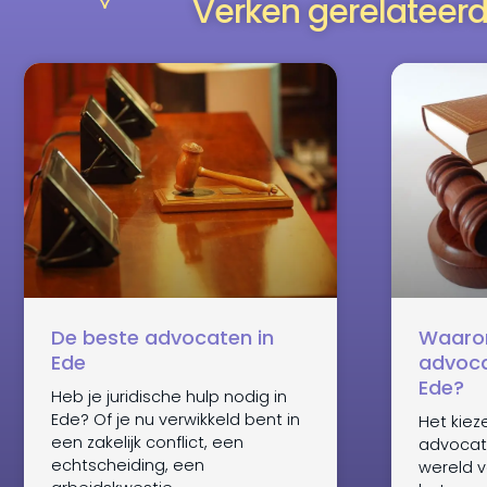
Verken gerelateerd
De beste advocaten in
Waarom
Ede
advoca
Ede?
Heb je juridische hulp nodig in
Ede? Of je nu verwikkeld bent in
Het kiez
een zakelijk conflict, een
advocat
echtscheiding, een
wereld v