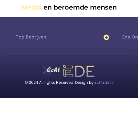
Media
en beroemde mensen
Top Bedrijven
Ede O
© 2024 All rights Reserved. Design by
EchtEde.nl