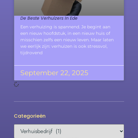
De Beste Verhuizers In Ede
Een verhuizing is spannend. Je begint aan
een nieuw hoofdstuk, in een nieuw huis of
misschien zelfs een nieuw leven. Maar laten
we eerlijk zijn: verhuizen is ook stressvol,
tijdrovend
September 22, 2025
Categorieën