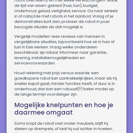
robot overneemt, en met welke verwachtingen? Maak
de lijst van eisen: gebied (huis, tuin), budget,
onderhoud, geluid, veiligheid, service. Ga naar winkels
in of nabij Ede met robots in het aanbod. Vraag of je
demonstraties kunt zien, probeer de robot in jouw
beoogde situatie als dat mogelijk is.
Vergelijk modellen: lees reviews van mensen in
vergelijkbare situaties, bijvoorbeeld hoe ze in huis of
tuin in Ede werken. Vraag welke onderdelen
beschikbaar zijn lokaal. Informeer naar garantie,
levering, installatiemogelijkheden en
servicevoorwaarden.
Houd rekening met prijs versus waarde: een
goedkopere robot kan aantrekkelijk lijken, maar als hij
sneller kapot gaat, minder functies heeft, of duur is in
onderhoud, dan kan een robuust(?) beter model op
de lange termijn voordeliger zijn.
Mogelijke knelpunten en hoe je
daarmee omgaat
Soms loopt de robot vast onder meubels, blijft hij
steken op drempels, of laat hij vuil achter in hoeken.