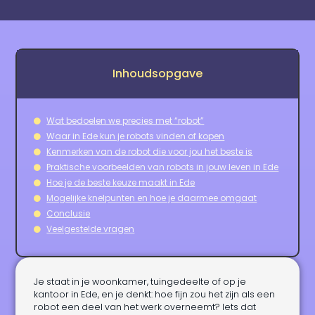
Inhoudsopgave
Wat bedoelen we precies met “robot”
Waar in Ede kun je robots vinden of kopen
Kenmerken van de robot die voor jou het beste is
Praktische voorbeelden van robots in jouw leven in Ede
Hoe je de beste keuze maakt in Ede
Mogelijke knelpunten en hoe je daarmee omgaat
Conclusie
Veelgestelde vragen
Je staat in je woonkamer, tuingedeelte of op je
kantoor in Ede, en je denkt: hoe fijn zou het zijn als een
robot een deel van het werk overneemt? Iets dat