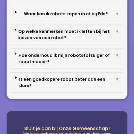
Waar kan ik robots kopen in of bij Ede?
▼
Op welke kenmerken moet ik letten bij het
▼
kiezen van een robot?
Hoe onderhoud ik mijn robotstofzuiger of
▼
robotmaaier?
Is een goedkopere robot beter dan een
▼
dure?
Sluit je aan bij Onze Gemeenschap!
Ben je op zoek om deel te nemen aan discussies,