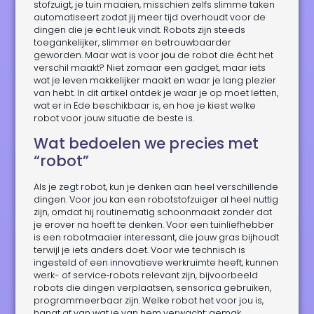
stofzuigt, je tuin maaien, misschien zelfs slimme taken
automatiseert zodat jij meer tijd overhoudt voor de
dingen die je echt leuk vindt. Robots zijn steeds
toegankelijker, slimmer en betrouwbaarder
geworden. Maar wat is voor
jou
de robot die écht het
verschil maakt? Niet zomaar een gadget, maar iets
wat je leven makkelijker maakt en waar je lang plezier
van hebt. In dit artikel ontdek je waar je op moet letten,
wat er in Ede beschikbaar is, en hoe je kiest welke
robot voor jouw situatie de beste is.
Wat bedoelen we precies met
“robot”
Als je zegt robot, kun je denken aan heel verschillende
dingen. Voor jou kan een robotstofzuiger al heel nuttig
zijn, omdat hij routinematig schoonmaakt zonder dat
je erover na hoeft te denken. Voor een tuinliefhebber
is een robotmaaier interessant, die jouw gras bijhoudt
terwijl je iets anders doet. Voor wie technisch is
ingesteld of een innovatieve werkruimte heeft, kunnen
werk- of service‑robots relevant zijn, bijvoorbeeld
robots die dingen verplaatsen, sensorica gebruiken,
programmeerbaar zijn. Welke robot het voor jou is,
hangt af van wat je van hem verwacht: gemak,