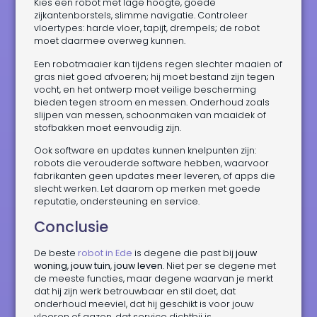
Kies een robot met lage hoogte, goede
zijkantenborstels, slimme navigatie. Controleer
vloertypes: harde vloer, tapijt, drempels; de robot
moet daarmee overweg kunnen.
Een robotmaaier kan tijdens regen slechter maaien of
gras niet goed afvoeren; hij moet bestand zijn tegen
vocht, en het ontwerp moet veilige bescherming
bieden tegen stroom en messen. Onderhoud zoals
slijpen van messen, schoonmaken van maaidek of
stofbakken moet eenvoudig zijn.
Ook software en updates kunnen knelpunten zijn:
robots die verouderde software hebben, waarvoor
fabrikanten geen updates meer leveren, of apps die
slecht werken. Let daarom op merken met goede
reputatie, ondersteuning en service.
Conclusie
De beste
robot in Ede
is degene die past bij
jouw
woning
,
jouw tuin
,
jouw leven
. Niet per se degene met
de meeste functies, maar degene waarvan je merkt
dat hij zijn werk betrouwbaar en stil doet, dat
onderhoud meeviel, dat hij geschikt is voor jouw
vloeren of gazon, dat service dichtbij is.