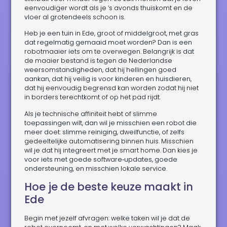
eenvoudiger wordt als je ’s avonds thuiskomt en de
vloer al grotendeels schoon is.
Heb je een tuin in Ede, groot of middelgroot, met gras
dat regelmatig gemaaid moet worden? Dan is een
robotmaaier iets om te overwegen. Belangrijk is dat
de maaier bestand is tegen de Nederlandse
weersomstandigheden, dat hij hellingen goed
aankan, dat hij veilig is voor kinderen en huisdieren,
dat hij eenvoudig begrensd kan worden zodat hij niet
in borders terechtkomt of op het pad rijdt.
Als je technische affiniteit hebt of slimme
toepassingen wilt, dan wil je misschien een robot die
meer doet: slimme reiniging, dweilfunctie, of zelfs
gedeeltelijke automatisering binnen huis. Misschien
wil je dat hij integreert met je smart home. Dan kies je
voor iets met goede software‑updates, goede
ondersteuning, en misschien lokale service.
Hoe je de beste keuze maakt in
Ede
Begin met jezelf afvragen: welke taken wil je dat de