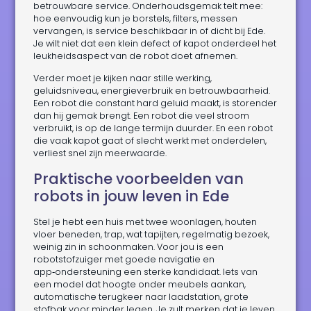
betrouwbare service. Onderhoudsgemak telt mee:
hoe eenvoudig kun je borstels, filters, messen
vervangen, is service beschikbaar in of dicht bij Ede.
Je wilt niet dat een klein defect of kapot onderdeel het
leukheidsaspect van de robot doet afnemen.
Verder moet je kijken naar stille werking,
geluidsniveau, energieverbruik en betrouwbaarheid.
Een robot die constant hard geluid maakt, is storender
dan hij gemak brengt. Een robot die veel stroom
verbruikt, is op de lange termijn duurder. En een robot
die vaak kapot gaat of slecht werkt met onderdelen,
verliest snel zijn meerwaarde.
Praktische voorbeelden van
robots in jouw leven in Ede
Stel je hebt een huis met twee woonlagen, houten
vloer beneden, trap, wat tapijten, regelmatig bezoek,
weinig zin in schoonmaken. Voor jou is een
robotstofzuiger met goede navigatie en
app‑ondersteuning een sterke kandidaat. Iets van
een model dat hoogte onder meubels aankan,
automatische terugkeer naar laadstation, grote
stofbak voor minder legen. Je zult merken dat je leven