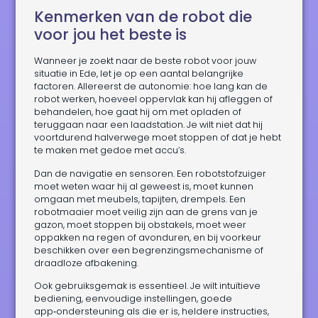
Kenmerken van de robot die
voor jou het beste is
Wanneer je zoekt naar de beste robot voor jouw
situatie in Ede, let je op een aantal belangrijke
factoren. Allereerst de autonomie: hoe lang kan de
robot werken, hoeveel oppervlak kan hij afleggen of
behandelen, hoe gaat hij om met opladen of
teruggaan naar een laadstation. Je wilt niet dat hij
voortdurend halverwege moet stoppen of dat je hebt
te maken met gedoe met accu’s.
Dan de navigatie en sensoren. Een robotstofzuiger
moet weten waar hij al geweest is, moet kunnen
omgaan met meubels, tapijten, drempels. Een
robotmaaier moet veilig zijn aan de grens van je
gazon, moet stoppen bij obstakels, moet weer
oppakken na regen of avonduren, en bij voorkeur
beschikken over een begrenzingsmechanisme of
draadloze afbakening.
Ook gebruiksgemak is essentieel. Je wilt intuïtieve
bediening, eenvoudige instellingen, goede
app‑ondersteuning als die er is, heldere instructies,