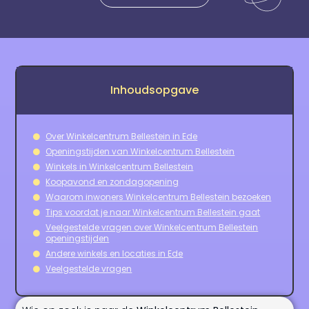
Inhoudsopgave
Over Winkelcentrum Bellestein in Ede
Openingstijden van Winkelcentrum Bellestein
Winkels in Winkelcentrum Bellestein
Koopavond en zondagopening
Waarom inwoners Winkelcentrum Bellestein bezoeken
Tips voordat je naar Winkelcentrum Bellestein gaat
Veelgestelde vragen over Winkelcentrum Bellestein
openingstijden
Andere winkels en locaties in Ede
Veelgestelde vragen