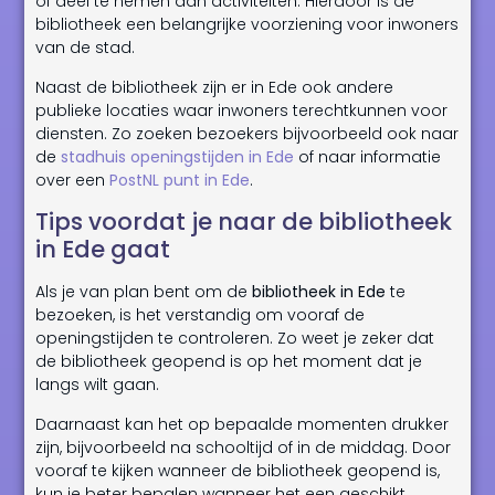
of deel te nemen aan activiteiten. Hierdoor is de
bibliotheek een belangrijke voorziening voor inwoners
van de stad.
Naast de bibliotheek zijn er in Ede ook andere
publieke locaties waar inwoners terechtkunnen voor
diensten. Zo zoeken bezoekers bijvoorbeeld ook naar
de
stadhuis openingstijden in Ede
of naar informatie
over een
PostNL punt in Ede
.
Tips voordat je naar de bibliotheek
in Ede gaat
Als je van plan bent om de
bibliotheek in Ede
te
bezoeken, is het verstandig om vooraf de
openingstijden te controleren. Zo weet je zeker dat
de bibliotheek geopend is op het moment dat je
langs wilt gaan.
Daarnaast kan het op bepaalde momenten drukker
zijn, bijvoorbeeld na schooltijd of in de middag. Door
vooraf te kijken wanneer de bibliotheek geopend is,
kun je beter bepalen wanneer het een geschikt