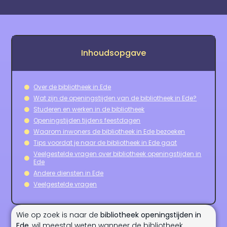
Inhoudsopgave
Over de bibliotheek in Ede
Wat zijn de openingstijden van de bibliotheek in Ede?
Studeren en werken in de bibliotheek
Openingstijden tijdens feestdagen
Waarom inwoners de bibliotheek in Ede bezoeken
Tips voordat je naar de bibliotheek in Ede gaat
Veelgestelde vragen over bibliotheek openingstijden in
Ede
Andere diensten in Ede
Veelgestelde vragen
Wie op zoek is naar de
bibliotheek openingstijden in
Ede
, wil meestal weten wanneer de bibliotheek