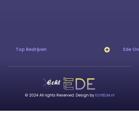
Top Bedrijven
Ede O
© 2024 All rights Reserved. Design by
EchtEde.nl