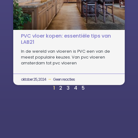
PVC vloer kopen: essentiële tips van
LAB21
In de wereld van vloeren is PVC een van de
meest populaire keuzes. Van pvc vloeren
amsterdam tot pvc vloeren
oktober 25, 2024
Geen reacties
1
2
3
4
5