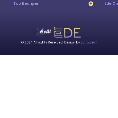
Top Bedrijven
Ede O
© 2024 All rights Reserved. Design by
EchtEde.nl