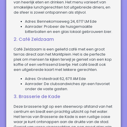
van heerlijk eten en drinken. Het menu varieert van
smakelijke lunchgerechten tot uitgebreide diners, en
de sfeer is zowel ontspannen als stijlvol.
Adres: Bennekomseweg 24, 6717 LM Ede
Aanrader: Probeer de huisgemaakte
bitterballen en een glas lokaal gebrouwen bier.
2. Café Zeldzaam
Café Zeldzaam is een geliefd café met een groot
terras direct aan het Marktplein. Het is de perfecte
plek om mensen te kijken terwijl je geniet van een kop
koffie of een verfrissend biertje. Het café biedt ook
een uitgebreide kaart met lekkere gerechten.
Adres: Grotestraat 62, 6711 AM Ede
Aanrader: De clubsandwiches zijn een favoriet
onder de vaste gasten.
3. Brasserie de Kade
Deze brasserie ligt op een steenworp afstand van het
centrum en biedt een prachtig uitzicht op het water.
Het terras van Brasserie de Kade is een rustige oase
waar je kunt ontsnappen aan de drukte van de stad.
Geniet van verse visgerechten en een goed glas wijn.