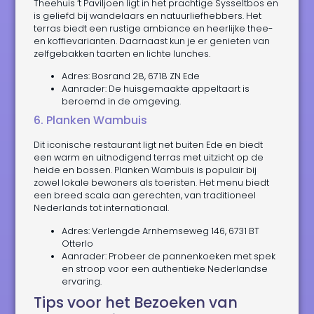
Theehuis ’t Paviljoen ligt in het prachtige Sysseltbos en
is geliefd bij wandelaars en natuurliefhebbers. Het
terras biedt een rustige ambiance en heerlijke thee-
en koffievarianten. Daarnaast kun je er genieten van
zelfgebakken taarten en lichte lunches.
Adres: Bosrand 28, 6718 ZN Ede
Aanrader: De huisgemaakte appeltaart is
beroemd in de omgeving.
6. Planken Wambuis
Dit iconische restaurant ligt net buiten Ede en biedt
een warm en uitnodigend terras met uitzicht op de
heide en bossen. Planken Wambuis is populair bij
zowel lokale bewoners als toeristen. Het menu biedt
een breed scala aan gerechten, van traditioneel
Nederlands tot internationaal.
Adres: Verlengde Arnhemseweg 146, 6731 BT
Otterlo
Aanrader: Probeer de pannenkoeken met spek
en stroop voor een authentieke Nederlandse
ervaring.
Tips voor het Bezoeken van