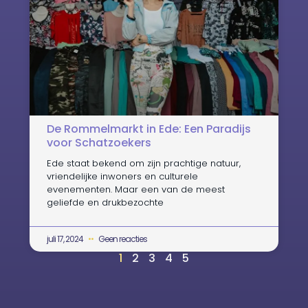
De Rommelmarkt in Ede: Een Paradijs
voor Schatzoekers
Ede staat bekend om zijn prachtige natuur,
vriendelijke inwoners en culturele
evenementen. Maar een van de meest
geliefde en drukbezochte
juli 17, 2024
Geen reacties
1
2
3
4
5