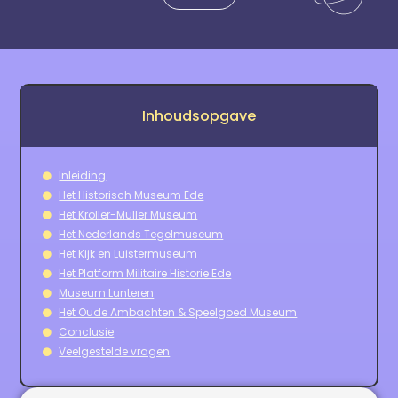
Inhoudsopgave
Inleiding
Het Historisch Museum Ede
Het Kröller-Müller Museum
Het Nederlands Tegelmuseum
Het Kijk en Luistermuseum
Het Platform Militaire Historie Ede
Museum Lunteren
Het Oude Ambachten & Speelgoed Museum
Conclusie
Veelgestelde vragen