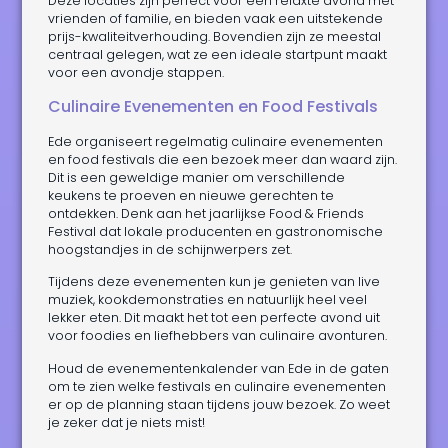
Deze locaties zijn perfect voor een relaxte avond met
vrienden of familie, en bieden vaak een uitstekende
prijs-kwaliteitverhouding. Bovendien zijn ze meestal
centraal gelegen, wat ze een ideale startpunt maakt
voor een avondje stappen.
Culinaire Evenementen en Food Festivals
Ede organiseert regelmatig culinaire evenementen
en food festivals die een bezoek meer dan waard zijn.
Dit is een geweldige manier om verschillende
keukens te proeven en nieuwe gerechten te
ontdekken. Denk aan het jaarlijkse Food & Friends
Festival dat lokale producenten en gastronomische
hoogstandjes in de schijnwerpers zet.
Tijdens deze evenementen kun je genieten van live
muziek, kookdemonstraties en natuurlijk heel veel
lekker eten. Dit maakt het tot een perfecte avond uit
voor foodies en liefhebbers van culinaire avonturen.
Houd de evenementenkalender van Ede in de gaten
om te zien welke festivals en culinaire evenementen
er op de planning staan tijdens jouw bezoek. Zo weet
je zeker dat je niets mist!