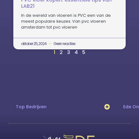
LAB21
In de wereld van vloeren is PVC een van de
meest populaire keuzes. Van pvc vloeren
amsterdam tot pvc vloeren
oktober 25, 2024
Geen reacties
1
2
3
4
5
Top Bedrijven
Ede O