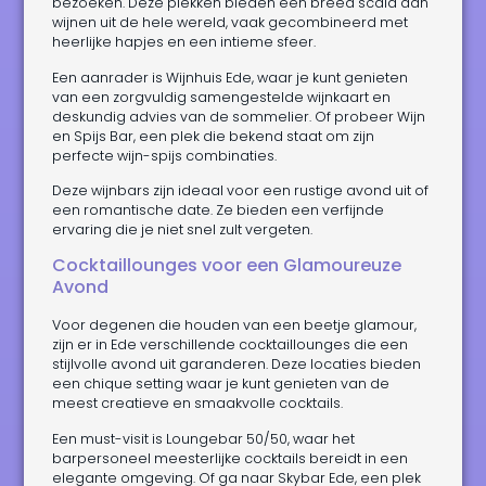
bezoeken. Deze plekken bieden een breed scala aan
wijnen uit de hele wereld, vaak gecombineerd met
heerlijke hapjes en een intieme sfeer.
Een aanrader is Wijnhuis Ede, waar je kunt genieten
van een zorgvuldig samengestelde wijnkaart en
deskundig advies van de sommelier. Of probeer Wijn
en Spijs Bar, een plek die bekend staat om zijn
perfecte wijn-spijs combinaties.
Deze wijnbars zijn ideaal voor een rustige avond uit of
een romantische date. Ze bieden een verfijnde
ervaring die je niet snel zult vergeten.
Cocktaillounges voor een Glamoureuze
Avond
Voor degenen die houden van een beetje glamour,
zijn er in Ede verschillende cocktaillounges die een
stijlvolle avond uit garanderen. Deze locaties bieden
een chique setting waar je kunt genieten van de
meest creatieve en smaakvolle cocktails.
Een must-visit is Loungebar 50/50, waar het
barpersoneel meesterlijke cocktails bereidt in een
elegante omgeving. Of ga naar Skybar Ede, een plek