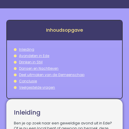
Inhoudsopgave
Inleiding
Avondeten in Ede
Drinken in Stijl
Dansen en Nachtleven
Deel uitmaken van de Gemeenschap
Conclusie
Veelgestelde vragen
Inleiding
Ben je op zoek naar een geweldige avond uit in Ede?
Of je nu een local bent of gewoon op bezoek, deze