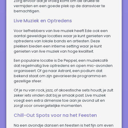
Zorg ervoor dat je vroeg komt om de drukte te
vermijden en een goede plek op de dansvloer te
bemachtigen.
Live Muziek en Optredens
Voor liefhebbers van live muziek heeft Ede ook een
aantal geweldige locaties waar je kunt genieten van
optredens van lokale bands en artiesten. Deze
plekken bieden een intieme setting waar je kunt
genieten van live muziek van hoge kwaliteit.
Een populaire locatie is De Peppel, een muziekcafé
dat regelmatig live optredens en open mic-avonden
organiseert. Of ga naar Astrant, een podium dat
bekend staat om zijn gevarieerde programma en
gezellige sfeer.
Of je nu van rock, jazz, of akoestische sets houdt, je zult
zeker iets vinden dat bij je smaak past. Live muziek
voegt een extra dimensie toe aan je avond uit en
zorgt voor onvergetelijke momenten.
Chill-Out Spots voor na het Feesten
Na een avondje dansen en feesten is het fijn om even