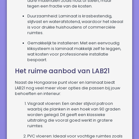
dure materialen zoals hout of steen, maar
tegen een fractie van de kosten.
Duurzaamheid: Laminaat is krasbestendig,
slijtvast en waterafstotend, waardoor het ideaal
is voor drukke huishoudens of commerciële
ruimtes.
Gemakkelijk te installeren: Met een eenvoudig
kliksysteem is laminaat makkelijk zelf te leggen,
wat kosten voor professionele installatie
bespaart.
Het ruime aanbod van LAB21
Naast de Hongaarse punt vloer en laminaat biedt
LAB21 nog veel meer vloer opties die passen bij jouw
behoeften en interieur:
Visgraat vloeren: Een ander stijlvol patroon
waarbij de planken in een hoek van 90 graden
worden gelegd. Dit geeft een klassieke
uitstraling die vooral goed werkt in grotere
ruimtes.
PVC vloeren: Ideaal voor vochtige ruimtes zoals