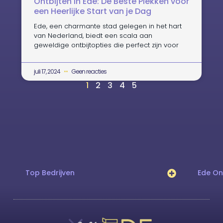
Ontbijten in Ede: De Beste Plekken voor
een Heerlijke Start van je Dag
Ede, een charmante stad gelegen in het hart
van Nederland, biedt een scala aan
geweldige ontbijtopties die perfect zijn voor
juli 17, 2024
Geen reacties
1
2
3
4
5
Top Bedrijven
Ede O