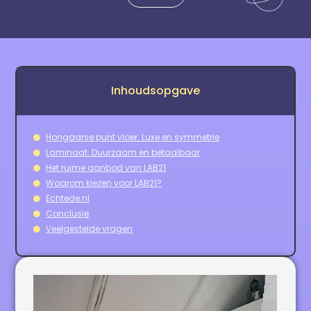
Inhoudsopgave
Hongaarse punt vloer: Luxe en symmetrie
Laminaat: Duurzaam en betaalbaar
Het ruime aanbod van LAB21
Waarom kiezen voor LAB21?
Echtede.nl
Conclusie
Veelgestelde vragen