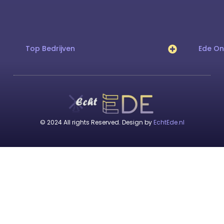
Top Bedrijven
Ede O
© 2024 All rights Reserved. Design by
EchtEde.nl