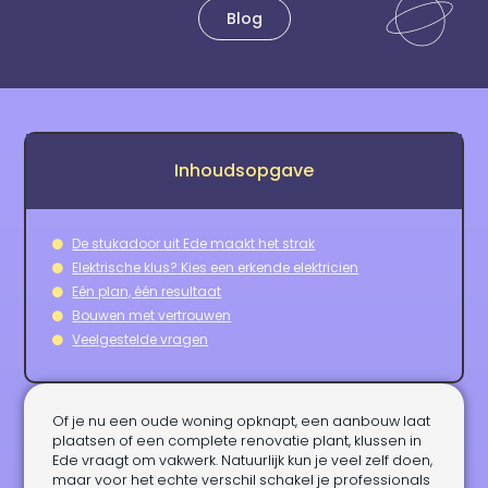
Blog
Inhoudsopgave
De stukadoor uit Ede maakt het strak
Elektrische klus? Kies een erkende elektricien
Eén plan, één resultaat
Bouwen met vertrouwen
Veelgestelde vragen
Of je nu een oude woning opknapt, een aanbouw laat
plaatsen of een complete renovatie plant, klussen in
Ede vraagt om vakwerk. Natuurlijk kun je veel zelf doen,
maar voor het echte verschil schakel je professionals