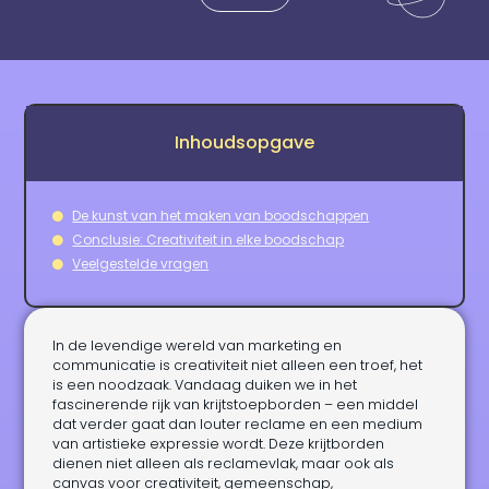
Inhoudsopgave
De kunst van het maken van boodschappen
Conclusie: Creativiteit in elke boodschap
Veelgestelde vragen
In de levendige wereld van marketing en
communicatie is creativiteit niet alleen een troef, het
is een noodzaak. Vandaag duiken we in het
fascinerende rijk van krijtstoepborden – een middel
dat verder gaat dan louter reclame en een medium
van artistieke expressie wordt. Deze krijtborden
dienen niet alleen als reclamevlak, maar ook als
canvas voor creativiteit, gemeenschap,