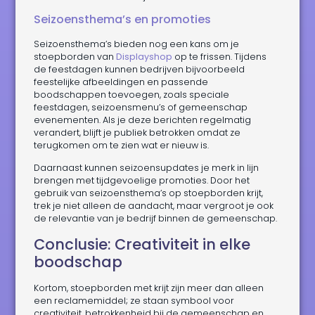
Seizoensthema’s en promoties
Seizoensthema’s bieden nog een kans om je
stoepborden van
Displayshop
op te frissen. Tijdens
de feestdagen kunnen bedrijven bijvoorbeeld
feestelijke afbeeldingen en passende
boodschappen toevoegen, zoals speciale
feestdagen, seizoensmenu’s of gemeenschap
evenementen. Als je deze berichten regelmatig
verandert, blijft je publiek betrokken omdat ze
terugkomen om te zien wat er nieuw is.
Daarnaast kunnen seizoensupdates je merk in lijn
brengen met tijdgevoelige promoties. Door het
gebruik van seizoensthema’s op stoepborden krijt,
trek je niet alleen de aandacht, maar vergroot je ook
de relevantie van je bedrijf binnen de gemeenschap.
Conclusie: Creativiteit in elke
boodschap
Kortom, stoepborden met krijt zijn meer dan alleen
een reclamemiddel; ze staan symbool voor
creativiteit, betrokkenheid bij de gemeenschap en