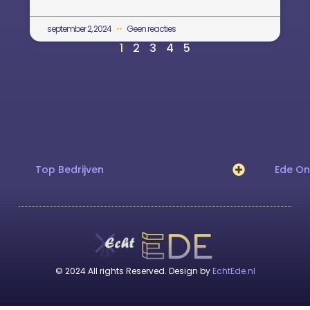
september 2, 2024
Geen reacties
1
2
3
4
5
Top Bedrijven
Ede O
© 2024 All rights Reserved. Design by
EchtEde.nl