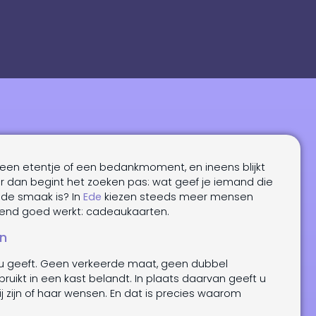
, een etentje of een bedankmoment, en ineens blijkt
maar dan begint het zoeken pas: wat geef je iemand die
 de smaak is? In
Ede
kiezen steeds meer mensen
send goed werkt: cadeaukaarten.
jn
 geeft. Geen verkeerde maat, geen dubbel
uikt in een kast belandt. In plaats daarvan geeft u
ij zijn of haar wensen. En dat is precies waarom