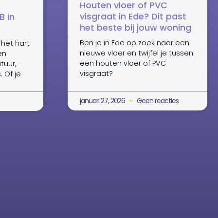
Houten vloer of PVC
visgraat in Ede? Dit past
B in
het beste bij jouw woning
Ben je in Ede op zoek naar een
 het hart
nieuwe vloer en twijfel je tussen
en
een houten vloer of PVC
tuur,
visgraat?
 Of je
januari 27, 2026
Geen reacties