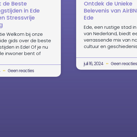
 de Beste
Ontdek de Unieke
gstijden in Ede
Belevenis van AirBN
n Stressvrije
Ede
g
Ede, een rustige stad in
van Nederland, biedt e
tie Welkom bij onze
verrassende mix van na
ide gids over de beste
cultuur en geschiedenis.
tijden in Ede! Of je nu
le inwoner bent of
juli 16, 2024
Geen reacties
4
Geen reacties