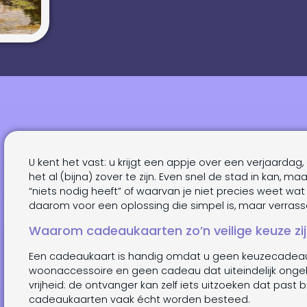
U kent het vast: u krijgt een appje over een verjaardag
het al (bijna) zover te zijn. Even snel de stad in kan, 
“niets nodig heeft” of waarvan je niet precies weet wat
daarom voor een oplossing die simpel is, maar verras
Waarom cadeaukaarten zo’n veilige keuze zi
Een cadeaukaart is handig omdat u geen keuzecadeau
woonaccessoire en geen cadeau dat uiteindelijk ongebr
vrijheid: de ontvanger kan zelf iets uitzoeken dat past b
cadeaukaarten vaak écht worden besteed.