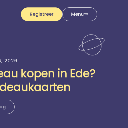
Registreer
Menu
6, 2026
eau kopen in Ede?
adeaukaarten
log