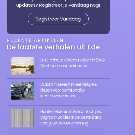
updates? Registreer je vandaag nog!
Registreer Vandaag
RECENTE ARTIKELEN
De laatste verhalen uit Ede.
Last-minute cadeau kopen in Ede?
Denk aan cadeaukaarten
Waarom steeds meer reizigers
kiezen voor comfortabel
luchthavenvervoer
Houten vloeren in Ede of toch pvc
visgraat? Zo kies je de beste basis
voor jouw Veluwse woning