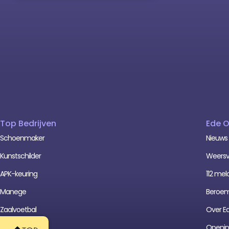
Top Bedrijven
Ede 
Schoenmaker
Nieuws
Kunstschilder
Weersv
APK-keuring
112 mel
Manege
Beroe
Zaalvoetbal
Over E
Cafetaria
Opening