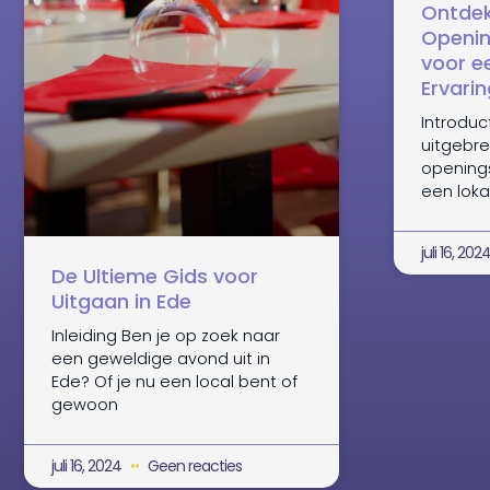
Ontdek
Openin
voor ee
Ervarin
Introduc
uitgebre
openings
een loka
juli 16, 202
De Ultieme Gids voor
Uitgaan in Ede
Inleiding Ben je op zoek naar
een geweldige avond uit in
Ede? Of je nu een local bent of
gewoon
juli 16, 2024
Geen reacties