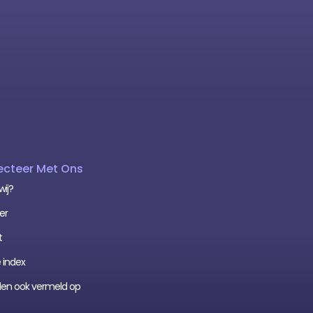
cteer Met Ons
wij?
er
t
 index
den ook vermeld op