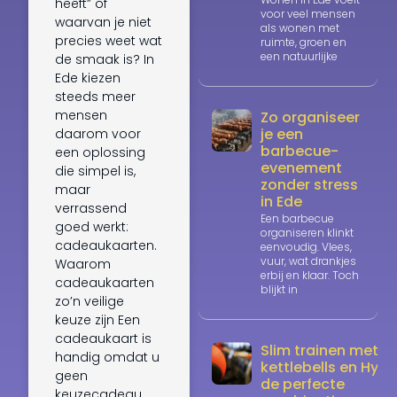
heeft” of
voor veel mensen
waarvan je niet
als wonen met
precies weet wat
ruimte, groen en
een natuurlijke
de smaak is? In
Ede kiezen
steeds meer
mensen
Zo organiseer
je een
daarom voor
barbecue-
een oplossing
evenement
die simpel is,
zonder stress
maar
in Ede
verrassend
Een barbecue
goed werkt:
organiseren klinkt
cadeaukaarten.
eenvoudig. Vlees,
vuur, wat drankjes
Waarom
erbij en klaar. Toch
cadeaukaarten
blijkt in
zo’n veilige
keuze zijn Een
cadeaukaart is
Slim trainen met
handig omdat u
kettlebells en Hyrox
geen
de perfecte
keuzecadeau