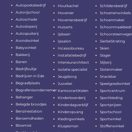
Autopoetsbedrijf
Houtkachel
Schildersbedrijf
Autorijschool
Hovenier
Schoenenwinkels
Autoschade
Hoveniersbedrijf
Schoenmaker
Autosloperij
Huisarts
Schoonmaakbedri
Autospuiterij
Ijsbaan
Schoorsteenvege
Avondwinkel
Ijssalon
SierbeStrating
Babywinkel
Incassobureau
Skien
Bakkerij
Installatiebedrijf
Slager
Banen
Interieurarchitect
Slijterij
Bedrijfsuitje
Isolatie specialist
Slotenmaker
Bedrijven in Ede
Jeugdzorg
Snackbar
Begraafplaats
Juwelier
Speelgoedwinkel
Begrafenisondernemer
KantoorartiKelen
Sportcentrum
Behanger
Kinderboerderij
Sportkleding
Belegde broodjes
Kinderdagverblijf
Sportprijzen
Benzinestation
Kinderopvang
Sportschool
Beroemdheden
Kledingwinkels
Sportwinkel
Bloemist
Klusjesman
Stoffenwinkel