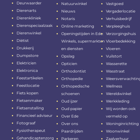
Deurwaarder
Natuurwinkel
Vastgoed
Dierenarts
Nieuws
Vergaderlocatie
Dierenkliniek
Notaris
Verhuisbedrijf
Dierenspeciaalzaak
Online marketing
Verpleeghuis
Dierenwinkel
Openingstijden in Ede:
Verzorgingshuis
Diëtist
Winkels, supermarkten
Vloerbedekking
Drukkerij
en diensten
Vloeren
Dumpstore
Opslag
Vuilstort
Elektricien
Opticien
Wasserette
Elektronica
Orthodontist
Wasstraat
Feestartikelen
Orthopedie
Weersverwachtin
Feestlocatie
Orthopedische
Wellness
Fiets kopen
schoenen
Wereldwinkel
Fietsenmaker
Oud ijzer
Werkkleding
Fietsenstalling
Oud papier
Wij worden ook
Financieel adviseur
Over Ede
vermeld op
Fotograaf
Over ons
Woninginrichting
Fysiotherapeut
Paardrijden
Woonwinkel
Gehandicaptenzorg
Parkeren
Zaalverhuur