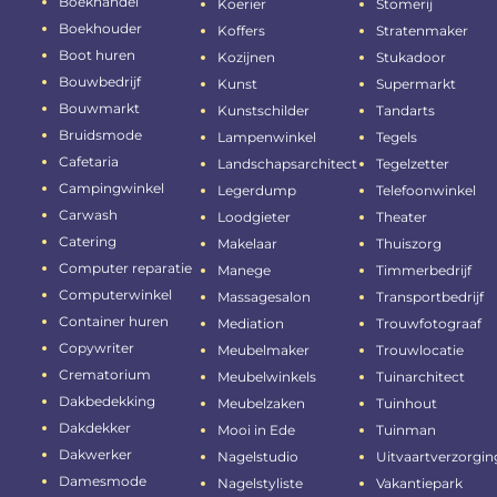
Boekhandel
Koerier
Stomerij
Boekhouder
Koffers
Stratenmaker
Boot huren
Kozijnen
Stukadoor
Bouwbedrijf
Kunst
Supermarkt
Bouwmarkt
Kunstschilder
Tandarts
Bruidsmode
Lampenwinkel
Tegels
Cafetaria
Landschapsarchitect
Tegelzetter
Campingwinkel
Legerdump
Telefoonwinkel
Carwash
Loodgieter
Theater
Catering
Makelaar
Thuiszorg
Computer reparatie
Manege
Timmerbedrijf
Computerwinkel
Massagesalon
Transportbedrijf
Container huren
Mediation
Trouwfotograaf
Copywriter
Meubelmaker
Trouwlocatie
Crematorium
Meubelwinkels
Tuinarchitect
Dakbedekking
Meubelzaken
Tuinhout
Dakdekker
Mooi in Ede
Tuinman
Dakwerker
Nagelstudio
Uitvaartverzorgin
Damesmode
Nagelstyliste
Vakantiepark