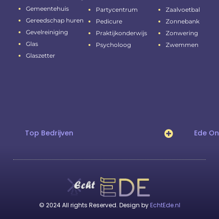
Gemeentehuis
Partycentrum
Zaalvoetbal
Gereedschap huren
Pedicure
Zonnebank
Gevelreiniging
Praktijkonderwijs
Zonwering
Glas
Psycholoog
Zwemmen
Glaszetter
Top Bedrijven
Ede O
© 2024 All rights Reserved. Design by
EchtEde.nl