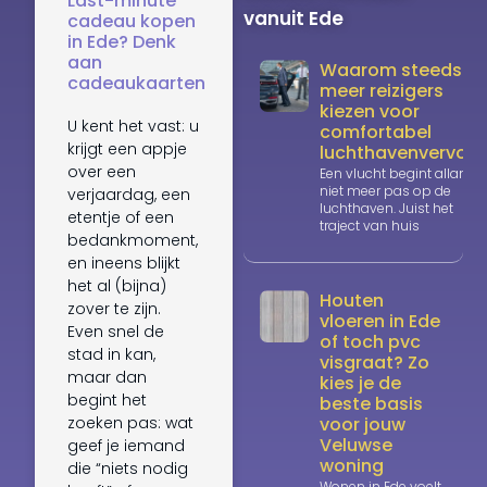
Last-minute
vanuit Ede
cadeau kopen
in Ede? Denk
aan
Waarom steeds
cadeaukaarten
meer reizigers
kiezen voor
U kent het vast: u
comfortabel
krijgt een appje
luchthavenvervoer
over een
Een vlucht begint allang
niet meer pas op de
verjaardag, een
luchthaven. Juist het
etentje of een
traject van huis
bedankmoment,
en ineens blijkt
het al (bijna)
Houten
zover te zijn.
vloeren in Ede
Even snel de
of toch pvc
stad in kan,
visgraat? Zo
maar dan
kies je de
begint het
beste basis
voor jouw
zoeken pas: wat
Veluwse
geef je iemand
woning
die “niets nodig
Wonen in Ede voelt